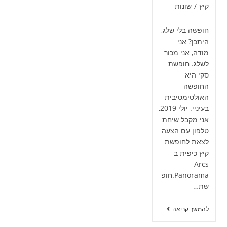
קיץ
/
שונות
חופשה בלי שלג,
היתכן? אני
מודה, אני מכור
לשלג. חופשת
סקי ‏היא
החופשה
האולטימטיבית
בעיניי. ‏יולי 2019,
אני מקבל שיחת
טלפון עם הצעה
לצאת לחופשת
קיץ כיפית ב
Arcs
Panorama.חופ
שת…
להמשך קריאה