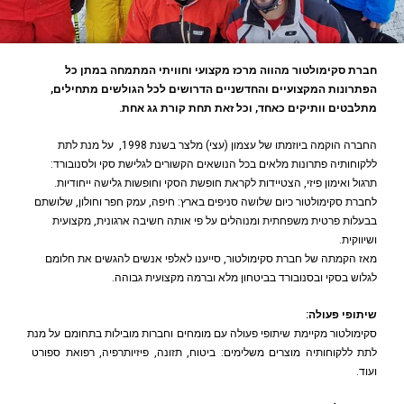
חברת סקימולטור מהווה מרכז מקצועי וחוויתי המתמחה במתן כל
הפתרונות המקצועיים והחדשניים הדרושים לכל הגולשים מתחילים,
מתלבטים וותיקים כאחד, וכל זאת תחת קורת גג אחת.
החברה הוקמה ביוזמתו של עצמון (עצי) מלצר בשנת 1998, על מנת לתת
ללקוחותיה פתרונות מלאים בכל הנושאים הקשורים לגלישת סקי ולסנובורד:
תרגול ואימון פיזי, הצטיידות לקראת חופשת הסקי וחופשות גלישה ייחודיות.
לחברת סקימולטור כיום שלושה סניפים בארץ: חיפה, עמק חפר וחולון, שלושתם
בבעלות פרטית משפחתית ומנוהלים על פי אותה חשיבה ארגונית, מקצועית
ושיווקית.
מאז הקמתה של חברת סקימולטור, סייענו לאלפי אנשים להגשים את חלומם
לגלוש בסקי ובסנובורד בביטחון מלא וברמה מקצועית גבוהה.
שיתופי פעולה:
סקימולטור מקיימת שיתופי פעולה עם מומחים וחברות מובילות בתחומם על מנת
לתת ללקוחותיה מוצרים משלימים: ביטוח, תזונה, פיזיותרפיה, רפואת ספורט
ועוד.