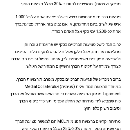
מפרקי ועצמות), ממשיכים להוות כ-30% מכלל פציעות הסקי.
פגיעות ברכיים מתרחשות בשיעור של כפציעה אחת על כל 1,000
איש שגולשים ביום אחד נתון, או אם נביט בזה אחרת: פציעת ברך
אחת לכ-1,200 ימי סקי אצל האדם הבודד.
לרוב הגדול של פציעות הברכיים בסקי יש פרוגנוזה טובה והן
מחלימות עד תום, אבל חלקן עלולות להביא לנזקים בלתי הפיכים
ולהפרעה תפקודית משמעותית. לכן, אבחון וטיפול נכונים הם הכרח
לצורך שמירה על תקינות הברך והשיקום המהיר של הגולש.
ברוב המכריע של פגיעות הברכיים בסקי, מעורבות רצועות הברך,
במיוחד הרצועה המדיאלית (פנימית) אוMedial Collateral
Ligament. מנגנון הפציעה השכיח ביותר הוא כאשר מופעל על הברך
כוח שמביא לידי מתיחה של החלק הפנימי תוך כדי כיפוף הברך
וסיבוב השוק כלפי חוץ:
מתיחה וקרעים ברצועה הפנימית MCL הם למעשה פציעת הברך
הכי שכיחה בסקי ומהווה 20%-25% מכלל פציעות הסקי. היא