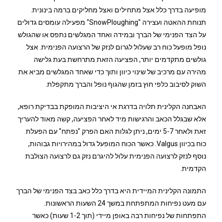
מופיעה בדרך כלל אצל מתחילים ואצל מחליקים ברמה בינונית.
תנוחת ההאטה ועצירה "SnowPloughing" מפעילה עומסים גדולים
על הצד הפנימי של הברך ובמידה ואחד המגלשים נתפס או שהגולש
נופל מופעל כוח רב שעלול לגרום לנזק של הרצועה הפנימית. אצל
גולשים מתקדמים יותר, הפציעה הזאת מתרחשת בעת גלישה
מהירה עם מרכיב של שינוי כיוון ותוך כדי שאחד המגלשים מביא את
השוק לסיבוב כלפי חוץ בזמן שהגוף נופל והברך מתקפלת.
האבחנה הקלינית תלויה בדרגת אי היציבות המופקת בבדיקת רופא,
אלא שבגלל הכאב והרגישות מיד לאחר הפציעה, קשה מאוד להעריך
זאת ולאחר 5-7 ימים, ניתן לגלות האם הפרק "נפתח" עם הפעלת
כוח בכיוון Valgus. כאשר הכוח המופעל גדול במהירויות גבוהות,
נוסף לנזק לרצועה הפנימית עלול להיגרם נזק גם לרצועה הצולבת
הקדמית.
התמונה הקלינית המיידית היא בדרך כלל כאב בצד הפנימי של הברך
עם מעט נפיחות המתפתחת במשך 24 השעות הראשונות.
התפתחות של נפיחות רבה באופן מיידי (תוך 1-2 שעות) כאשר