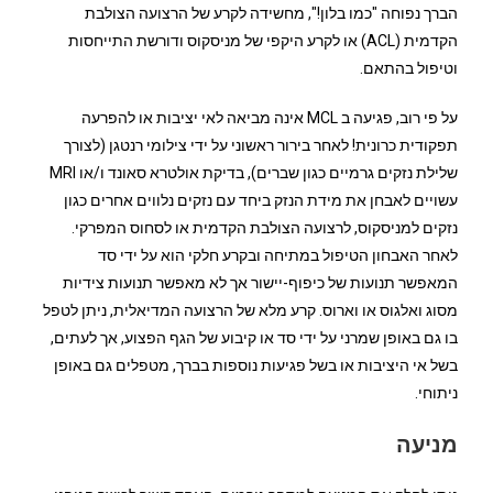
הברך נפוחה "כמו בלון!", מחשידה לקרע של הרצועה הצולבת
הקדמית (ACL) או לקרע היקפי של מניסקוס ודורשת התייחסות
וטיפול בהתאם.
על פי רוב, פגיעה ב MCL אינה מביאה לאי יציבות או להפרעה
תפקודית כרונית! לאחר בירור ראשוני על ידי צילומי רנטגן (לצורך
שלילת נזקים גרמיים כגון שברים), בדיקת אולטרא סאונד ו/או MRI
עשויים לאבחן את מידת הנזק ביחד עם נזקים נלווים אחרים כגון
נזקים למניסקוס, לרצועה הצולבת הקדמית או לסחוס המפרקי.
לאחר האבחון הטיפול במתיחה ובקרע חלקי הוא על ידי סד
המאפשר תנועות של כיפוף-יישור אך לא מאפשר תנועות צידיות
מסוג ואלגוס או וארוס. קרע מלא של הרצועה המדיאלית, ניתן לטפל
בו גם באופן שמרני על ידי סד או קיבוע של הגף הפצוע, אך לעתים,
בשל אי היציבות או בשל פגיעות נוספות בברך, מטפלים גם באופן
ניתוחי.
מניעה