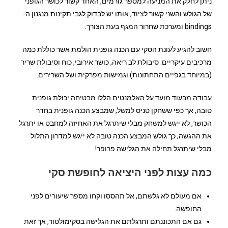
ניתן לחלק את המניעה למספר גורמים, האחד קשור לכושר הגופני
של הגולש והשני קשור לציוד, אותו יש לבדוק לגבי תקינות מנגנון ה-
bindings ומערכת שחרור המגף בעת הצורך.
חשוב להגיע לעונת הסקי עם הכנה גופנית הולמת אשר כוללת כמה
מרכיבים עיקריים: סיבולת לב ריאה, כושר אירובי, כוח וסיבולת שריר
(במיוחד בגפיים התחתונות) וגמישות מפרקית ושל השרירים.
עבודה מבעוד מועד על האלמנטים הללו מבטיחה יכולת גופנית
טובה, אך כפי ששחקן טניס למשל, שמבצע הכנה גופנית בחדר
הכושר, לא ייגש למשחק מבלי שיתרגל את האחיזה למחבט או יתרגל
את ההגשה, כך גולש המבצע הכנה טובה לא ייגש למדרון התלול
מבלי שיתרגל תחילה את הגלישה פרופר!
כמה עצות לפני היציאה לחופשת סקי
אם מעולם לא גלשתם, אל תהססו וקחו מספר שיעורים לפני
החופשה.
גם אם התכוננתם ותרגלתם את הגלישה בסקימולטור, אך זאת