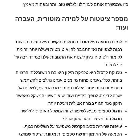
כזו שמכשירה אותם לעזור לנו לגלוש טוב יותר ובפחות מאמץ.
מספר ציטטות על למידה מוטורית, העברה
ועוד:
למידת תנועה היא מורכבת ותלוית הקשר. היא הופכת תנועות
רבות לצפויות ואז התגובה להן אוטומטית ויעילה יותר. זה ניתן
ללימוד ולטיפוח. ניתן לשנות את התגובות שלנו במידה רבה על
ידי למידה.
טכניקת קרסול היא טכניקת תיקון היציבה המשוכללת והרצויה
ביותר. ככל שאנחנו פחות מיומנים אנחנו נאלצים להשתמש
בטכניקות גסות יותר ויעילות פחות כמו להתיישב, לשלוח רגל
ישרה קדימה, לנופף בידיים ועוד. שיפור שיווי המשקל מאפשר
תיקון מנח הגוף בצורה אצילית ויעילה יותר.
תרגול ספציפי מביא לשיפור שיווי המשקל האופייני לגלישה.
תרגול כזה משפר חוסר איזון שרירי.
עייפות שרירית סביב הקרסול משפיעה על השליטה בגוף.
הטמעה של האימון דורשת ספציפיות מגוונת. שיפור שמושג