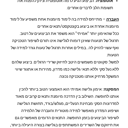
אוטומציה:
הביצוע הגיע לרמה אוטומטית וניתן להפנות את
תשומת הלב לדברים אחרים.
העברה
– מתייחס למידה בה לימוד מיומנות אחת משפיע על לימוד
מיומנות אחרת או ביצוע בקונטקסט/תנאים אחרים
ככל שהאימון יותר "אמיתי" הוא משפר את הביצועים על רטוב.
תרגול של תנועות שאינן דומות לגלישה אינו תורם לשיפור הטכניקה
ואף עשוי להזיק לה…במילים אחרות תרגול של טעות גורר למידה של
הטעות.
למשל: סקווטים משמשים היטב לחיזוק שרירי הרגלים. ביצוע שלהם
ללא נעל סקי וללא תנאי גלישה כמו מדרון, מהירות או אתגור שיווי
המשקל מרחיק אותנו מטכניקה נכונה.
המסקנה:
אימון גלישה אמיתי הוא האמצעי הטוב ביותר להכין
אותנו לחופשה. השילוב בין הדרכה מיומנת ותנאים קרובים מאוד
למדרונות הסקי מבחינת הנעליים, מגלש/בורד, תחושת הגלישה
ושיפוע המדרון מאפשר למידה מוטורית והעברה של הלמידה
לשיפור הביצועים בזמן החופשה. התנאים הדומים מאפשרים גם
את חיזוקם של השרירים המשתתפים בגלישה בצורה היעילה ביותר,