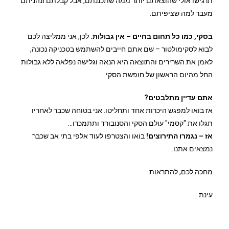
תרגישו אולי שהוצאתם יותר ממה שתכננתם, אבל קבלתם ונהניתם
מעבר למה שציפיתם.
בסקי, כמו כל תחום בחיים – אין גבולות.
לכן, אני ממליצה לכם
לבוא לסקימולטור – שם אתם חייבים להשתמש בטכניקה נכונה,
לאמן את השרירים והתוצאה היא הנאה וגלישה נפלאה ללא גבולות
החל מהיום הראשון של חופשת הסקי.
אתם עדיין מתלבטים?
אז בואו למפגש היכרות אחד ותחליטו. אני בטוחה שכבר לאחריו
תגלו את "קסמי" עולם הסקי והסנובורד ותתמכרו…
אז – נגמרו התירוצים!
בואו והצטרפו לעוד אלפי בתי אב שכבר
נמצאים אתנו.
מחכה לכם, להתראות
עינת