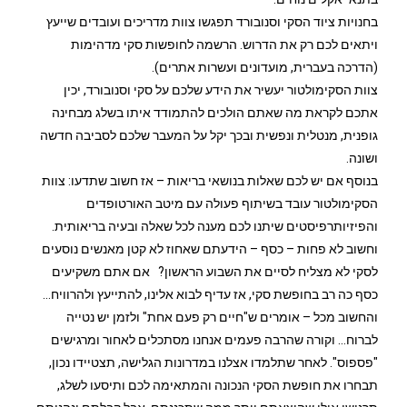
בחנויות ציוד הסקי וסנובורד תפגשו צוות מדריכים ועובדים שייעץ
ויתאים לכם רק את הדרוש. הרשמה לחופשות סקי מדהימות
(הדרכה בעברית, מועדונים ועשרות אתרים).
צוות הסקימולטור יעשיר את הידע שלכם על סקי וסנובורד, יכין
אתכם לקראת מה שאתם הולכים להתמודד איתו בשלג מבחינה
גופנית, מנטלית ונפשית ובכך יקל על המעבר שלכם לסביבה חדשה
ושונה.
בנוסף אם יש לכם שאלות בנושאי בריאות – אז חשוב שתדעו: צוות
הסקימולטור עובד בשיתוף פעולה עם מיטב האורטופדים
והפיזיותרפיסטים שיתנו לכם מענה לכל שאלה ובעיה בריאותית.
וחשוב לא פחות – כסף – הידעתם שאחוז לא קטן מאנשים נוסעים
לסקי לא מצליח לסיים את השבוע הראשון? אם אתם משקיעים
כסף כה רב בחופשת סקי, אז עדיף לבוא אלינו, להתייעץ ולהרוויח…
והחשוב מכל – אומרים ש"חיים רק פעם אחת" ולזמן יש נטייה
לברוח… וקורה שהרבה פעמים אנחנו מסתכלים לאחור ומרגישים
"פספוס". לאחר שתלמדו אצלנו במדרונות הגלישה, תצטיידו נכון,
תבחרו את חופשת הסקי הנכונה והמתאימה לכם ותיסעו לשלג,