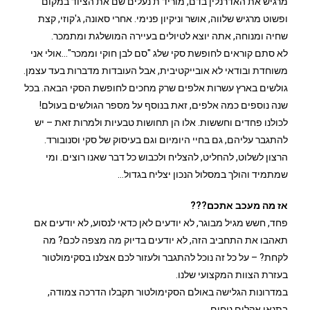
מרגיש את האדרנלין בדם, מוריד ת'נעלים שם את הציוד במקום
ופשוט מרגיש שלווה, אושר וניקיון פנימי. אחרי סאונה, ג'קוזי, קצת
שחיה ומנוחה, אתה יוצא לטיולים בעיירה המושלגת ומתמכר.
לא סתם קוראים לחופשת סקי שלג "סם לבן חוקי וממכר"…אולי אני
משוחדת ובודאי לא אובייקטיבית, אבל העובדות מדברות בעד עצמן.
גולשים בארץ עשרות אלפים שרק מחכים לחופשת הסקי הבאה. בכל
שנה נוספים כמה אלפים, זאת בנוסף על מספר הגולשים בעולם!
לכולנו פחדים וחששות. אלו הן תחושות טבעיות ולמרות זאת – יש
להתגבר עליהם, גם בחיי היומיום וגם בעיסוק של סקי וסנובורד.
הרצון לשלוט, להחליט, להצליח ולכבוש כל דבר שאנו רוצים. ומי
שמתמיד והולך במסלול הנכון יצליח בגדול…
אז מה מעכב אתכם???
פחד, חשש מגיל מבוגר, לא יודעים לאן כדאי לנסוע, לא יודעים אם
תאהבו את התחביב הזה, לא יודעים בדיוק מה מצפה לכם? מה
לקחת? – על כל זה נוכל להתגבר ולעזור לכם אצלנו בסקימולטור
בעזרת הצוות המקצועי שלנו.
במדרונות הגלישה באולם הסקימולטור תקבלו הדרכה צמודה,
בתנאי אקלים נוחים.