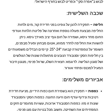
לבוש ב"אפרה סקי" וכפריט לבוש בחורף הישראלי.
שכבה השלישית:
חליפה –
תפקידה להגן על גופינו בפני חדירת קור, מים ולחות.
החליפה מבצעת פעולה נוספת ואחרונה של פליטת הלחות ועודפי
החום מחד גיסא, ושמירה על חום גוף יציב מאידך גיסא. ניתן
להשוות את החליפה לחדר ממוזג, אטום מבחוץ ופעיל מבפנים,
השומר על טמפרטורה קבועה 24°-25°. קיימים הבדלים משמעותיים
בין חליפות הסקי וסנובורד הנובעים מתועלות שונות של הגולשים
ושל סגנון הגלישה. לדוגמא: חצאית השלג, שרוול פנימי, מנגנון חיבור
המעיל למכנס ופתחי אוורור.
אביזרים משלימים:
כפפות –
תפקידן הוא בשמירת חום כפות הידיים, מניעת חדירת
רטיבות ונידוף עודף חום וזיעה החוצה. כפפות הסקי והסנובורד
שונות זו מזו. כפפות הסנובורד ארוכות, עשויות מחומרים חזקים
המפחיתים את השחיקה, וחשוב מכל בנויות עם מגן פנימי,