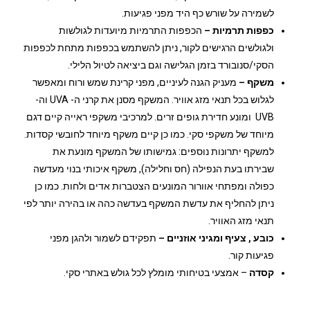
לשמירה על שורש כף היד מפני פגיעות.
כפפות תרמיות
–
הכפפות התרמיות מיועדות לגולשות
ולגולשים הרגישים לקור, ניתן להשתמש בכפפות מתחת לכפפות
הסקי/סנובורד בזמן הגלישה וגם ביציאה לטיול הלילי.
משקף –
מעניק הגנה לעיניים, מפני קרינת שמש ורוח ומאפשר
לגלוש בכל תנאי מזג אוויר. המשקף מסנן את קרני ה- UVA וה-
UVB ומונע חדירת גופים זרים. למרכיבי משקפי ראייה קיים דגם
מיוחד של משקפי סקי. כמו כן קיים משקף מיוחד לחובשי קסדות.
למשקף יתרונות נוספים: גמישותו של המשקף מונעת את
שבירתו בעת הנפילה (חס וחלילה), משקף איכותי בנוי מעדשה
כפולה ומפתחי אוורור המונעים הצטברות אדים ולחות. כמו כן
ניתן להחליף את עדשת המשקף בעדשה כהה או בהירה יותר לפי
תנאי מזג האוויר.
כובע , צעיף ומגיני אוזניים –
תפקידם לשמור ולהגן מפני
פגיעות קור.
קסדה
– אמצעי בטיחותי מומלץ לכל גולש באתרי סקי.