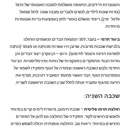
והצטברות חיידקים, התאמה מושלמת למבנה האנטומי של הרגל
(גזרות שונות לילדים, לנשים ולגברים ומבנה שונה לרגל שמאל
ולרגל ימין), ריפוד מושלם באזורי לחץ באמצעות כריות אנטומיות
מיוחדות.
ביגוד תרמי –
בעבר, לפני המצאת הבדים הנושמים הורגלנו
בלבישת שכבות מרובות, שרובן היו עשויות מכותנה או מצמר (כותנה
לספיגת הזיעה והצמר לחימום). היום – הן עקרון ייצור הבדים והן
גזרות הבגד מתמקדים בפונקציות של נוחות ומינימליסטיות. הביגוד
התרמי נלבש כשכבה ראשונה וצמודה על הגוף ותפקידו לשמור על
טמפרטורת הגוף. הבד העשוי מחומר המעביר רטיבות, מנדף את
הזיעה מהגוף ומעביר אותה לחלל שבין השכבה הראשונה לשנייה.
שכבה השניה:
חולצת תרמו פליסית
– שכבת חימום, מיועדת לימים קרים במיוחד
ולאנשים רגישים לקור. תפקידה של החולצה גם להגן על האזורים
הרגישים במיוחד: ריאות וגב. החולצה אופנתית ויכולה לשמש כפריט