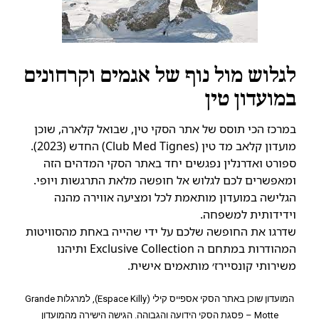
לגלוש מול נוף של אגמים וקרחונים
במועדון טין
במרכז הכי תוסס של אתר הסקי טין, שבואל קלארה, שוכן
מועדון קלאב מד טין (Club Med Tignes) החדש (2023).
ספורט ואדרנלין נפגשים יחד באתר הסקי המדהים הזה
ומאפשרים לכם לגלוש אל חופשה מלאת התרגשות ויופי.
הגלישה במועדון מותאמת לכל ומציעה אווירה מהנה
וידידותית למשפחה.
שדרגו את החופשה שלכם על ידי שהייה באחת מהסוויטות
המהודרות במתחם ה Exclusive Collection ותיהנו
משירותי קונסיירז׳ מותאמים אישית.
המועדון שוכן באתר הסקי אספייס קילי (Espace Killy), למרגלות Grande
Motte – פסגת הסקי הידועה והגבוהה. הגישה הישירה מהמועדון