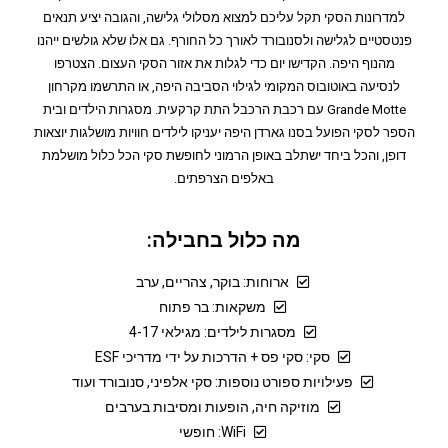
למדרונות הסקי תקל עליכם למצוא מסלולי גלישה, והגובה יציע תנאים
פנטסטיים לגלישה ולסנובורד לאורך כל החורף. גם אלו שלא גולשים ייהנו
מהנוף היפה. הקדישו יום כדי לגלות את אזור הסקי העצום. הצטרפו
לנסיעה באוטובוס המקומי לגילוי הסביבה היפה, או התרשמו מקרחון
Grande Motte עם רכבת הרכבל התת קרקעית. מסגרות הילדים ובית
הספר לסקי הפועל בסנו גארדן היפה יעניקו לילדים חוויות מושלגות יוצאות
דופן, והכל ביחד ישתלב באופן הרמוני לחופשת סקי הכל כלול מושלמת
באלפים הצרפתים.
מה כלול בחבילה:
ארוחות: בוקר, צהריים, ערב
משקאות: בר פתוח
מסגרות לילדים: מגילאי 4-17
סקי: סקי פס + הדרכות על ידי מדריכי ESF
פעילויות ספורט נוספות: סקי אלפיני, סנובורד ועוד
מוזיקה חיה, הופעות ומסיבות בערבים
WiFi: חופשי