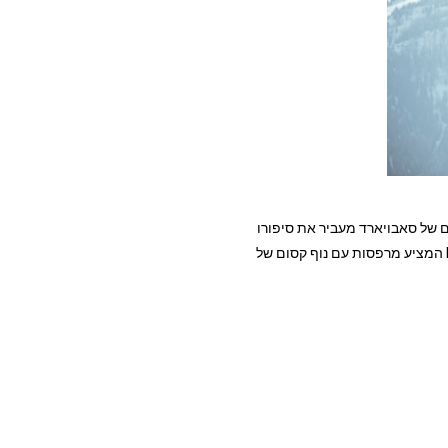
הפנים של סאבויארד מעביר את סיפורו
המופלא של מעבר פטיט-סנט-ברנרד המיתולוגי. תוכלו לחוות חוויה מיוחדת נוסף במתחם ה-Exclusive Collection המציע מרפסות עם נוף קסום של